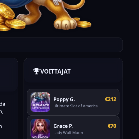
VOITTAJAT
Poppy G.
€212
ada
Ultimate Slot of America
n,
Grace P.
€70
n
Lady Wolf Moon