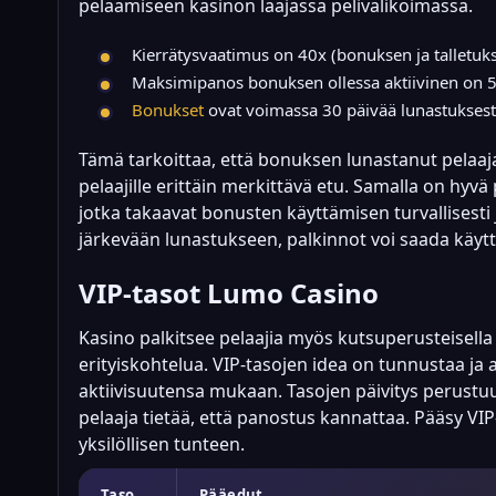
pelaamiseen kasinon laajassa pelivalikoimassa.
Kierrätysvaatimus on 40x (bonuksen ja talletu
Maksimipanos bonuksen ollessa aktiivinen on 5
Bonukset
ovat voimassa 30 päivää lunastuksest
Tämä tarkoittaa, että bonuksen lunastanut pelaaja
pelaajille erittäin merkittävä etu. Samalla on hyvä 
jotka takaavat bonusten käyttämisen turvallisesti j
järkevään lunastukseen, palkinnot voi saada käytt
VIP-tasot Lumo Casino
Kasino palkitsee pelaajia myös kutsuperusteisella 
erityiskohtelua. VIP-tasojen idea on tunnustaa ja ar
aktiivisuutensa mukaan. Tasojen päivitys perustuu
pelaaja tietää, että panostus kannattaa. Pääsy V
yksilöllisen tunteen.
Taso
Pääedut