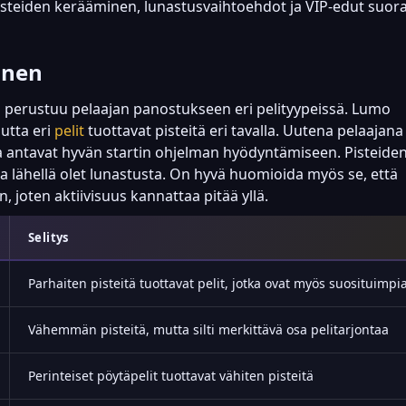
isteiden kerääminen, lunastusvaihtoehdot ja VIP-edut suor
inen
 perustuu pelaajan panostukseen eri pelityypeissä. Lumo
utta eri
pelit
tuottavat pisteitä eri tavalla. Uutena pelaajana
ka antavat hyvän startin ohjelman hyödyntämiseen. Pisteide
nka lähellä olet lunastusta. On hyvä huomioida myös se, että
, joten aktiivisuus kannattaa pitää yllä.
Selitys
Parhaiten pisteitä tuottavat pelit, jotka ovat myös suosituimpi
Vähemmän pisteitä, mutta silti merkittävä osa pelitarjontaa
Perinteiset pöytäpelit tuottavat vähiten pisteitä