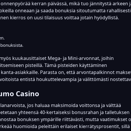
ää onnenpyörää kerran päivässä, mikä tuo jännitystä arkeen j
kokeilla onneaan ja saada bonuksia sitoutumatta rahallisesti
nen kierros on uusi tilaisuus voittaa jotain hyödyllistä.
en.
a bonuksista.
 myös kuukausittaiset Mega- ja Mini-arvonnat, joihin
itsemiseen pisteillä. Tämä pisteiden käyttäminen
 kanta-asiakkaille. Parasta on, että arvontapalkinnot maks
oitoista entistä houkuttelevampia ja välittömästi nostettav
Lumo Casino
anarvoista, jos haluaa maksimoida voittonsa ja välttää
etetaan yhteensä 40-kertaiseksi bonusrahan ja talletuksen
anostaa bonuksen ympärille riittävästi, mutta vaatimukset 
keää huomioida peleittäin erilaiset kierrätysprosentit, sillä