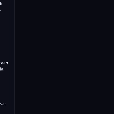
a
.
etaan
ia.
ovat