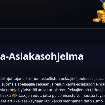
a-Asiakasohjelma
pelinjohtajana kasinon uskollisten pelaajien joukossa ja sa
 suomalaispelaajille selkeän ja reilun kanta-asiakasohjelma
isia tapoja hyödyntää ansaitut pisteet. Pelaajien on tärkeää
öt sekä
VIP
-tasojen edut, jotta pelaamisesta voi nauttia täysi
Tässä artikkelissa käydään läpi kaikki olennainen tieto Lumo