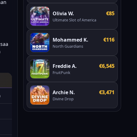
aan
Olivia W.
€85
Ultimate Slot of America
Mohammed K.
€116
 saa
North Guardians
n
Freddie A.
€6,545
FruitPunk
Archie N.
€3,471
a
Divine Drop