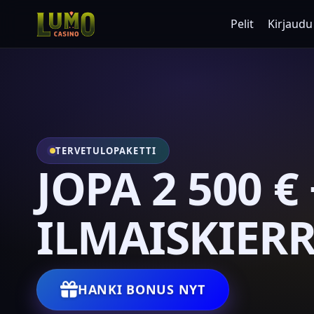
Pelit
Kirjaudu
TERVETULOPAKETTI
JOPA 2 500 € 
ILMAISKIER
HANKI BONUS NYT