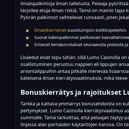
ilmaispalkintoja ilman talletusta. Pelaaja pyöritt
tarjoilee etuja ilman riskiä. Tämä on mainio tapa 
Pyörän palkinnot vaihtelevat runsaasti, joten jokai
Ilmaiskierrokset
suosituimpiin kolikkopeleihin.
Suorat käteispalkinnot pelikassan kasvattamise
Erilaiset kertakorotukset seuraavista pisteistä j
Lisäedut eivät lopu tähän, sillä Lumo Casinolla on
osallistuminen perustuu nappien eli lippujen ansa
arvontalippuihin antaa pitkälle menevää lisäarvoa
käteisenä ilman kierrätysvaatimuksia, mikä tekee v
Bonuskierrätys ja rajoitukset 
Tarkka ja kattava ymmärrys bonusehdoista on kull
pettymykset. Lumo Casinolla kierrätysvaatimus as
summalle. Tämä tarkoittaa, että pelaajan täytyy p
linjassa alan parhaiden käytäntöjen kanssa. On tär