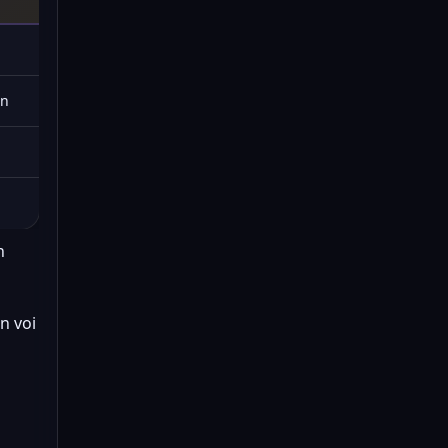
en
n
n voi