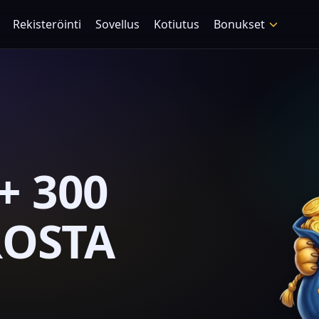
Rekisteröinti
Sovellus
Kotiutus
Bonukset
+ 300
ROSTA