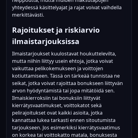
yhteydessä käsittelyajat ja rajat voivat vaihdella
merkittävästi.
Rajoitukset ja riskiarvio
ilmaistarjouksissa
Ilmaistarjoukset kuulostavat houkuttelevilta,
mutta niihin liittyy usein ehtoja, jotka voivat
vaikuttaa pelikokemukseen ja voittojen
kotiuttamiseen. Tässä on tärkeää tunnistaa ne
seikat, jotka voivat rajoittaa bonukseen liittyvän
arvon hyödyntämistä tai jopa mitätöidä sen.
Ilmaiskierroksiin tai bonuksiin liittyvät
kierrätysvaatimukset, voittokatot sekä
pelirajoitukset ovat kaikki asioita, jotka
kannattaa lukea tarkasti ennen sitoutumista
tarjoukseen. Jos esimerkiksi kierrätysvaatimus
on korkea tai voittokatto matala, bonuksesta