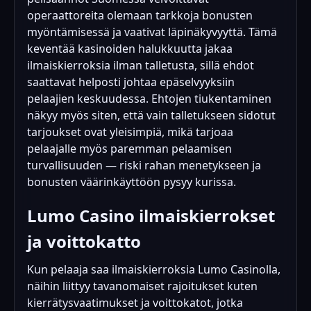
operaattoreita olemaan tarkkoja bonusten
myöntämisessä ja vaativat läpinäkyvyyttä. Tämä
keventää kasinoiden halukkuutta jakaa
ilmaiskierroksia ilman talletusta, sillä ehdot
saattavat helposti johtaa epäselvyyksiin
pelaajien keskuudessa. Ehtojen tiukentaminen
näkyy myös siten, että vain talletukseen sidotut
tarjoukset ovat yleisimpiä, mikä tarjoaa
pelaajalle myös paremman pelaamisen
turvallisuuden — riski rahan menetykseen ja
bonusten väärinkäyttöön pysyy kurissa.
Lumo Casino ilmaiskierrokset
ja voittokatto
Kun pelaaja saa ilmaiskierroksia Lumo Casinolla,
näihin liittyy tavanomaiset rajoitukset kuten
kierrätysvaatimukset ja voittokatot, jotka