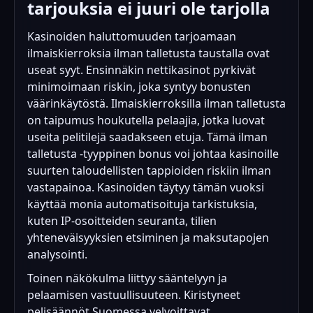
tarjouksia ei juuri ole tarjolla
Kasinoiden haluttomuuden tarjoamaan
ilmaiskierroksia ilman talletusta taustalla ovat
useat syyt. Ensinnäkin nettikasinot pyrkivät
minimoimaan riskin, joka syntyy bonusten
väärinkäytöstä. Ilmaiskierroksilla ilman talletusta
on taipumus houkutella pelaajia, jotka luovat
useita pelitilejä saadakseen etuja. Tämä ilman
talletusta -tyyppinen bonus voi johtaa kasinoille
suurten taloudellisten tappioiden riskiin ilman
vastapainoa. Kasinoiden täytyy tämän vuoksi
käyttää monia automatisoituja tarkistuksia,
kuten IP-osoitteiden seuranta, tilien
yhteneväisyyksien etsiminen ja maksutapojen
analysointi.
Toinen näkökulma liittyy sääntelyyn ja
pelaamisen vastuullisuuteen. Kiristyneet
pelisäännöt Suomessa velvoittavat