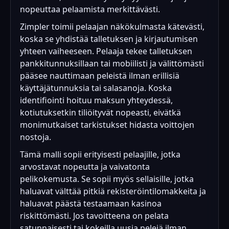
nopeuttaa pelaamista merkittävästi.
Zimpler toimii pelaajan näkökulmasta kätevästi,
koska se yhdistää talletuksen ja kirjautumisen
yhteen vaiheeseen. Pelaaja tekee talletuksen
pankkitunnuksillaan tai mobiilisti ja välittömästi
pääsee nauttimaan peleistä ilman erillisiä
käyttäjätunnuksia tai salasanoja. Koska
identifiointi hoituu maksun yhteydessä,
kotiutuksetkin tiliöityvät nopeasti, eivätkä
monimutkaiset tarkistukset hidasta voittojen
nostoja.
Tämä malli sopii erityisesti pelaajille, jotka
arvostavat nopeutta ja vaivatonta
pelikokemusta. Se sopii myös sellaisille, jotka
haluavat välttää pitkiä rekisteröintilomakkeita ja
haluavat päästä testaamaan kasinoa
riskittömästi. Jos tavoitteena on pelata
satunnaisesti tai kokeilla uusia pelejä ilman