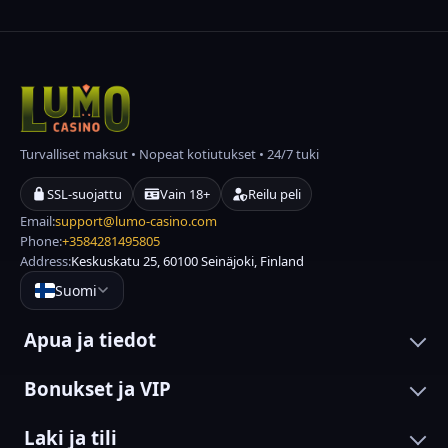
Turvalliset maksut • Nopeat kotiutukset • 24/7 tuki
Suomi
SSL-suojattu
Vain 18+
Reilu peli
Svenska
Email:
support@lumo-casino.com
Phone:
+3584281495805
English
Address:
Keskuskatu 25, 60100 Seinäjoki, Finland
Suomi
Apua ja tiedot
Tietoa meistä
Bonukset ja VIP
Yhteystiedot
Kampanjat
Laki ja tili