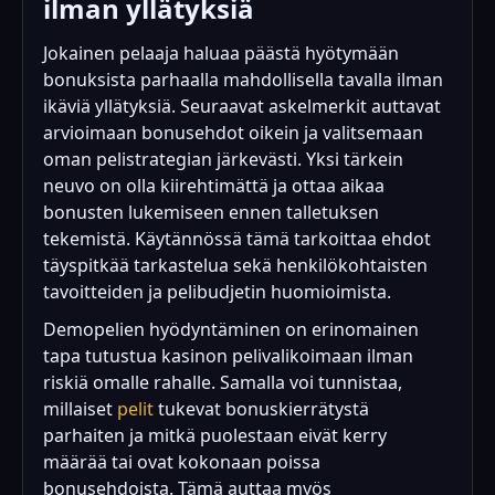
ilman yllätyksiä
Jokainen pelaaja haluaa päästä hyötymään
bonuksista parhaalla mahdollisella tavalla ilman
ikäviä yllätyksiä. Seuraavat askelmerkit auttavat
arvioimaan bonusehdot oikein ja valitsemaan
oman pelistrategian järkevästi. Yksi tärkein
neuvo on olla kiirehtimättä ja ottaa aikaa
bonusten lukemiseen ennen talletuksen
tekemistä. Käytännössä tämä tarkoittaa ehdot
täyspitkää tarkastelua sekä henkilökohtaisten
tavoitteiden ja pelibudjetin huomioimista.
Demopelien hyödyntäminen on erinomainen
tapa tutustua kasinon pelivalikoimaan ilman
riskiä omalle rahalle. Samalla voi tunnistaa,
millaiset
pelit
tukevat bonuskierrätystä
parhaiten ja mitkä puolestaan eivät kerry
määrää tai ovat kokonaan poissa
bonusehdoista. Tämä auttaa myös