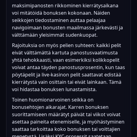
maksimipanosten rikkominen kierrätysaikana
voi mitätöidä bonuksen kokonaan. Näiden
seikkojen tiedostaminen auttaa pelaajaa
navigoimaan bonusten maailmassa järkevästi ja
välttämään yleisimmät sudenkuopat.
Rajoituksia on myös pelien suhteen: kaikki pelit
eivät välttämättä kartuta panostusvaatimusta
yhtä tehokkaasti, vaan esimerkiksi kolikkopelit
voivat antaa täyden panostusprosentin, kun taas
pöytäpelit ja live-kasinon pelit saattavat edistää
kierrätystä vain osittain tai eivät lainkaan. Tämä
voi hidastaa bonuksen lunastamista.
Toinen huomionarvoinen seikka on
bonusehtojen aikarajat. Karren bonuksen
suorittamiseen määrätyt päivät tai viikot voivat
asettaa paineita etenemiselle, ja myöhästyminen
saattaa tarkoittaa koko bonuksen tai voittajien
menetystä. Lisäksi KYC-prosessit saatetaan