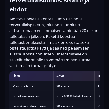
tervetuliaisbonus: sisältö ja
ehdot
Aloittava pelaaja kohtaa Lumo Casinolla
tervetuliaispaketin, joka on suunniteltu
aktivoitumaan ensimmäisen vähintään 20 euron
talletuksen jälkeen. Paketti koostuu
talletusbonuksesta, ilmaiskierroksista sekä
pisteistä, jotka käyttäjä saa heti pelaamisen
alussa. Koska bonuksen lunastamiselle on
selkeät ehdot, niiden ymmärtäminen auttaa
välttämään turhat yllätykset.
Ehto
Arvo
Huomi
Minimitalletus
20 euroa
Aktivoi
Bonuksen suuruus
Jopa 100 % talletuksesta
Bonus o
Ilmaiskierrosten määrä
20 kierrosta
Voittoj