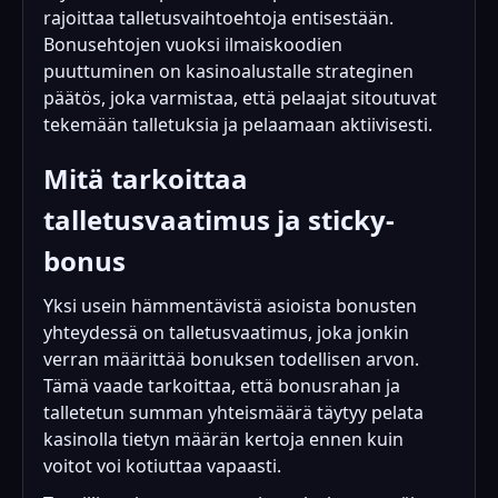
rajoittaa talletusvaihtoehtoja entisestään.
Bonusehtojen vuoksi ilmaiskoodien
puuttuminen on kasinoalustalle strateginen
päätös, joka varmistaa, että pelaajat sitoutuvat
tekemään talletuksia ja pelaamaan aktiivisesti.
Mitä tarkoittaa
talletusvaatimus ja sticky-
bonus
Yksi usein hämmentävistä asioista bonusten
yhteydessä on talletusvaatimus, joka jonkin
verran määrittää bonuksen todellisen arvon.
Tämä vaade tarkoittaa, että bonusrahan ja
talletetun summan yhteismäärä täytyy pelata
kasinolla tietyn määrän kertoja ennen kuin
voitot voi kotiuttaa vapaasti.