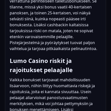
verrattuna perinteiseen talletusbonukseen. Se
tilanne, missä yksi bonus vaatii 40-kertaisen
panoksen, ja toinen 25-kertaisen, voi näkyä
selvästi siinä, kuinka nopeasti pääsee irti
bonuksesta. Lisäksi cashbackin kaltaisissa
tarjouksissa riski on matala, joten ne sopivat
etenkin varovaisemmille pelaajille.
Pistejärjestelmä ja pyöräytykset tuovat paljon
vaihtelua ja tarjoaa pitkäaikaista pelinautintoa.
Lumo Casino riskit ja
rajoitukset pelaajalle
Vaikka bonukset tarjoavat mahdollisuuden
lisäarvoon, niihin liittyy huomattavia riskejä ja
rajoituksia, joita ei kannata sivuuttaa. Usein
pelaajat aliarvioivat panostusvaatimusten
merkityksen, mikä voi johtaa pettymyksiin ja
bonuksen menettämiseen. Lisäksi