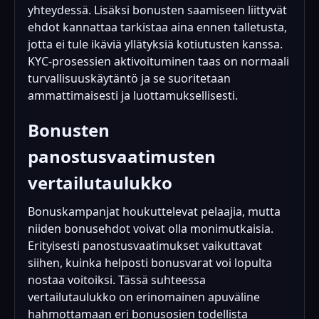
yhteydessä. Lisäksi bonusten saamiseen liittyvät
ehdot kannattaa tarkistaa aina ennen talletusta,
jotta ei tule ikäviä yllätyksiä kotiutusten kanssa.
KYC-prosessien aktivoituminen taas on normaali
turvallisuuskäytäntö ja se suoritetaan
ammattimaisesti ja luottamuksellisesti.
Bonusten
panostusvaatimusten
vertailutaulukko
Bonuskampanjat houkuttelevat pelaajia, mutta
niiden bonusehdot voivat olla monimutkaisia.
Erityisesti panostusvaatimukset vaikuttavat
siihen, kuinka helposti bonusvarat voi lopulta
nostaa voitoiksi. Tässä suhteessa
vertailutaulukko on erinomainen apuväline
hahmottamaan eri bonusosien todellista