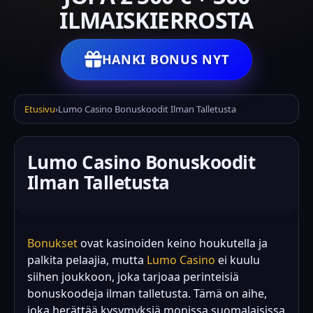
ILMAISKIERROSTA
HANKI BONUS NYT
Etusivu
›
Lumo Casino Bonuskoodit Ilman Talletusta
Lumo Casino Bonuskoodit
Ilman Talletusta
Bonukset
ovat kasinoiden keino houkutella ja
palkita pelaajia, mutta
Lumo Casino
ei kuulu
siihen joukkoon, joka tarjoaa perinteisiä
bonuskoodeja ilman talletusta. Tämä on aihe,
joka herättää kysymyksiä monissa suomalaisissa