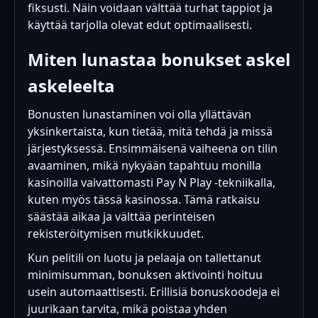
fiksusti. Näin voidaan välttää turhat tappiot ja
käyttää tarjolla olevat edut optimaalisesti.
Miten lunastaa bonukset askel
askeleelta
Bonusten lunastaminen voi olla yllättävän
yksinkertaista, kun tietää, mitä tehdä ja missä
järjestyksessä. Ensimmäisenä vaiheena on tilin
avaaminen, mikä nykyään tapahtuu monilla
kasinoilla vaivattomasti Pay N Play -tekniikalla,
kuten myös tässä kasinossa. Tämä ratkaisu
säästää aikaa ja välttää perinteisen
rekisteröitymisen mutkikkuudet.
Kun pelitili on luotu ja pelaaja on tallettanut
minimisumman, bonuksen aktivointi hoituu
usein automaattisesti. Erillisiä bonuskoodeja ei
juurikaan tarvita, mikä poistaa yhden