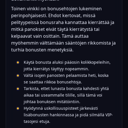
Toinen vinkki on bonusehtojen lukeminen
perinpohjaisesti. Ehdot kertovat, missä
pelityypeissä bonusraha kannattaa kierrättää ja
mitkä panokset eivät täytä kierrätystä tai
kelpaavat vain osittain. Tämä auttaa
myöhemmin välttämään sääntöjen rikkomista ja
turhia bonusten menetyksiä.
Käytä bonusta aluksi pääosin kolikkopeleihin,
jotta kierrätys täyttyy nopeammin.
Vältä isojen panosten pelaamista heti, koska
se saattaa rikkoa bonusehtoja.
Tarkista, ettet lunasta bonusta kahdesti yhtä
aikaa tai useammalle tilille, sillä tämä voi
johtaa bonuksen mitätöintiin.
Hyödynnä uskollisuuspisteet järkevästi
lisäbonusten hankinnassa ja pidä silmällä VIP-
tasojesi etuja.