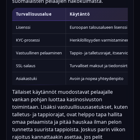
suomalaisten pelaajien näkökulmasta.
Turvallisuusalue
Käytäntö
Lisenssi
Euroopan talousalueen lisenssi
KYC-prosessi
Henkilöllisyyden varmistaminen
Vastuullinen pelaaminen
Tappio- ja talletusrajat, itsearviointites
SSL-salaus
Turvalliset maksut ja tiedonsiirto
Asiakastuki
Avoin ja nopea yhteydenpito
Tällaiset käytännöt muodostavat pelaajalle
vankan pohjan luottaa kasinosivuston
toimintaan. Lisäksi vastuullisuusasetukset, kuten
talletus- ja tappiorajat, ovat helppo tapa hallita
omaa pelaamista ja pitää hauskaa ilman pelon
tunnetta suurista tappioista. Joskus parin viikon
rajoitus kannattaakin asettaa, jos pelit