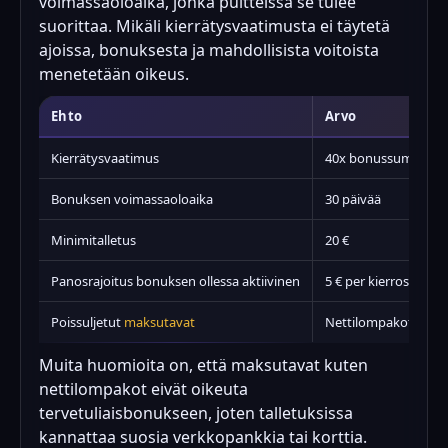
voimassaoloaika, jonka puitteissa se tulee
suorittaa. Mikäli kierrätysvaatimusta ei täytetä
ajoissa, bonuksesta ja mahdollisista voitoista
menetetään oikeus.
Ehto
Arvo
Kierrätysvaatimus
40x bonussumma
Bonuksen voimassaoloaika
30 päivää
Minimitalletus
20 €
Panosrajoitus bonuksen ollessa aktiivinen
5 € per kierros
Poissuljetut
maksutavat
Nettilompakot
Muita huomioita on, että maksutavat kuten
nettilompakot eivät oikeuta
tervetuliaisbonukseen, joten talletuksissa
kannattaa suosia verkkopankkia tai korttia.