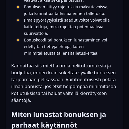
vaativat aikaa sekä panostusta.
Bonukseen liittyy rajoituksia maksutavoissa,
jotka kannattaa tarkistaa ennen talletusta.
Ilmaispyöräytyksistä saadut voitot voivat olla
kattoitettuja, mikä rajoittaa potentiaalisia
suurvoittoja.
Bonuskoodi tai bonuksen lunastaminen voi
edellyttää tiettyjä ehtoja, kuten
minimitalletusta tai ensitalletuskertaa.
Kannattaa siis miettiä omia pelitottumuksia ja
budjettia, ennen kuin sukeltaa syvälle bonuksen
tarjoamaan pelikassaan. Vaihtoehtoisesti pelata
ilman bonusta, jos etsit helpompaa minimitasoa
kotiutuksissa tai haluat vältellä kierrätyksen
sääntöjä.
Miten lunastat bonuksen ja
parhaat käytännöt