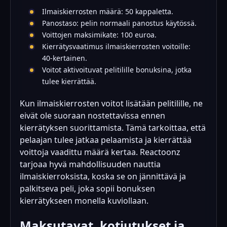
Ilmaiskierrosten määrä: 50 kappaletta.
Panostaso: pelin normaali panostus käytössä.
Voittojen maksimikate: 100 euroa.
Kierrätysvaatimus ilmaiskierrosten voitoille:
40-kertainen.
Voitot aktivoituvat pelitilille bonuksina, jotka
tulee kierrättää.
Kun ilmaiskierrosten voitot lisätään pelitilille, ne
eivät ole suoraan nostettavissa ennen
kierrätyksen suorittamista. Tämä tarkoittaa, että
pelaajan tulee jatkaa pelaamista ja kierrättää
voittoja vaadittu määrä kertaa. Reactoonz
tarjoaa hyvä mahdollisuuden nauttia
ilmaiskierroksista, koska se on jännittävä ja
palkitseva peli, joka sopii bonuksen
kierrätykseen monella kuviollaan.
Maksutavat, kotiutukset ja