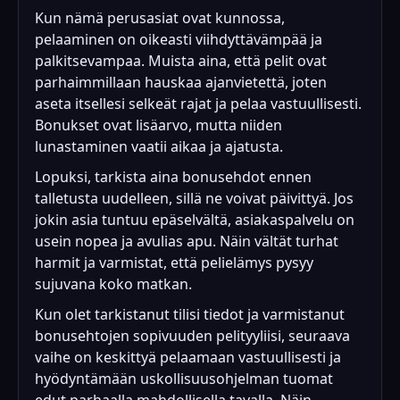
Kun nämä perusasiat ovat kunnossa,
pelaaminen on oikeasti viihdyttävämpää ja
palkitsevampaa. Muista aina, että pelit ovat
parhaimmillaan hauskaa ajanvietettä, joten
aseta itsellesi selkeät rajat ja pelaa vastuullisesti.
Bonukset ovat lisäarvo, mutta niiden
lunastaminen vaatii aikaa ja ajatusta.
Lopuksi, tarkista aina bonusehdot ennen
talletusta uudelleen, sillä ne voivat päivittyä. Jos
jokin asia tuntuu epäselvältä, asiakaspalvelu on
usein nopea ja avulias apu. Näin vältät turhat
harmit ja varmistat, että pelielämys pysyy
sujuvana koko matkan.
Kun olet tarkistanut tilisi tiedot ja varmistanut
bonusehtojen sopivuuden pelityyliisi, seuraava
vaihe on keskittyä pelaamaan vastuullisesti ja
hyödyntämään uskollisuusohjelman tuomat
edut parhaalla mahdollisella tavalla. Näin