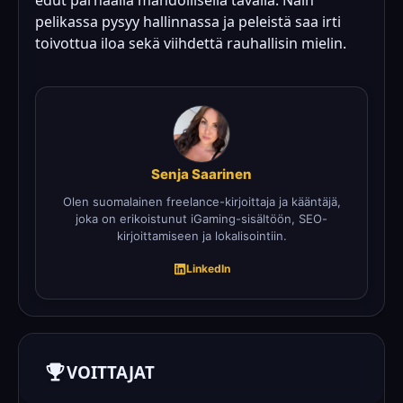
pelikassa pysyy hallinnassa ja peleistä saa irti
toivottua iloa sekä viihdettä rauhallisin mielin.
Senja Saarinen
Olen suomalainen freelance-kirjoittaja ja kääntäjä,
joka on erikoistunut iGaming-sisältöön, SEO-
kirjoittamiseen ja lokalisointiin.
LinkedIn
VOITTAJAT