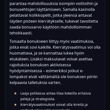
parantaa mahdollisuuksia isompiin voittoihin ja
bonusehtojen täyttämiseen. Samalla kasinolla
pelattavat kolikkopelit, jotka yleensä antavat
täyden pisteen kierrätykselle, tukevat tavoitetta
saada bonusarvo käyttöön mahdollisimman
tehokkaasti.
Toisaalta bonukseen liittyy myös vaatimuksia,
jotka eivät sovi kaikille. Kierrätysvaatimus voi olla
huomattava, ja se kannattaa lukea hyvin
etukäteen. Lisäksi maksutavat voivat asettaa
rajoituksia bonuksen aktiivisessa
hyödyntämisessä – esimerkiksi jotkut e-
lompakot eivät välttämättä ole bonuksen piiriin
kelpaavia talletuksia varten.
Laaja pelikassa antaa tilaa kokeilla erilaisia
pelejä ja strategioita.
Kierrätysvaatimukset voivat olla kireitä ja