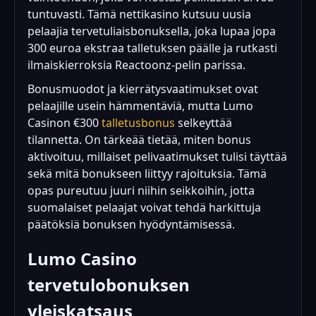
tuntuvasti. Tämä nettikasino kutsuu uusia
pelaajia tervetuliaisbonuksella, joka lupaa jopa
300 euroa ekstraa talletuksen päälle ja rutkasti
ilmaiskierroksia Reactoonz-pelin parissa.
Bonusmuodot ja kierrätysvaatimukset ovat
pelaajille usein hämmentäviä, mutta Lumo
Casinon €300
talletusbonus
selkeyttää
tilannetta. On tärkeää tietää, miten bonus
aktivoituu, millaiset pelivaatimukset tulisi täyttää
sekä mitä bonukseen liittyy rajoituksia. Tämä
opas pureutuu juuri niihin seikkoihin, jotta
suomalaiset pelaajat voivat tehdä harkittuja
päätöksiä bonuksen hyödyntämisessä.
Lumo Casino
tervetulobonuksen
yleiskatsaus