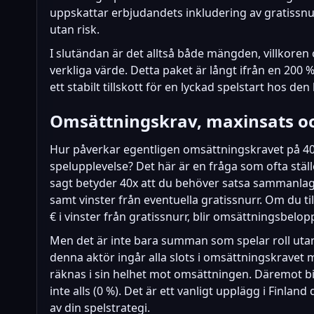
uppskattar erbjudandets inkludering av gratissnur
utan risk.
I slutändan är det alltså både mängden, villkore
verkliga värde. Detta paket är långt ifrån en 200 
ett stabilt tillskott för en lyckad spelstart hos de
Omsättningskrav, maxinsats oc
Hur påverkar egentligen omsättningskravet på 40x 
spelupplevelse? Det här är en fråga som ofta ställ
sagt betyder 40x att du behöver satsa sammanlag
samt vinster från eventuella gratissnurr. Om du ti
€ i vinster från gratissnurr, blir omsättningsbelopp
Men det är inte bara summan som spelar roll uta
denna aktör ingår alla slots i omsättningskravet 
räknas i sin helhet mot omsättningen. Däremot bi
inte alls (0 %). Det är ett vanligt upplägg i Finla
av din spelstrategi.