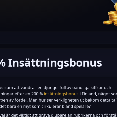
% Insättningsbonus
 som att vandra i en djungel full av oändliga siffror och
kningar efter en 200 %
insättningsbonus
i Finland, något so
ypen av fördel. Men hur ser verkligheten ut bakom detta tal
r det bara en myt som cirkulerar bland spelare?
al är det viktigt att gräva djupare än rubrikerna och förstå