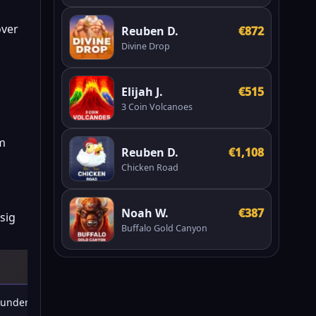
över
Reuben D.
€872
Divine Drop
Elijah J.
€515
3 Coin Volcanoes
om
Reuben D.
€1,108
Chicken Road
Noah W.
€387
 sig
Buffalo Gold Canyon
 under omsättning