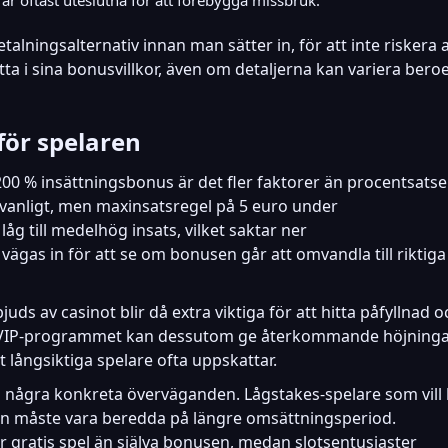
r är oftast uteslutna för att förebygga missbruk.
etalningsalternativ innan man sätter in, för att inte riskera a
ta i sina bonusvillkor, även om detaljerna kan variera ber
ör spelaren
00 % insättningsbonus är det fler faktorer än procentsats
 vanligt, men maxinsatsregel på 5 euro under
åg till medelhög insats, vilket saktar ner
gas in för att se om bonusen går att omvandla till riktiga
s av casinot blir då extra viktiga för att hitta påfyllnad o
at. VIP-programmet kan dessutom ge återkommande höjninga
 långsiktiga spelare ofta uppskattar.
s några konkreta överväganden. Lågstakes-spelare som vill 
en måste vara beredda på längre omsättningsperiod.
er gratis spel än själva bonusen, medan slotsentusiaster