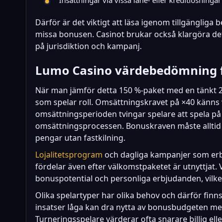
Insättningar via vissa låne- eller kreditlösninga
Därför är det viktigt att läsa igenom tillgängliga b
missa bonusen. Casinot brukar också klargöra det
på jurisdiktion och kampanj.
Lumo Casino värdebedömning f
När man jämför detta 150 %‑paket med en tänkt 2
som spelar roll. Omsättningskravet på ×40 känns
omsättningsperioden tvingar spelare att spela på l
omsättningsprocessen. Bonuskraven måste alltid vä
pengar utan fastkilning.
Lojalitetsprogram
och dagliga kampanjer som erbjud
fördelar även efter välkomstpaketet är utnyttj
bonuspotential och personliga erbjudanden, vilket
Olika spelartyper har olika behov och därför finn
insatser låga kan dra nytta av bonusbudgeten m
Turneringsspelare värderar ofta snarare billig ell