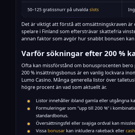
50–125 gratissnurr på utvalda
slots
Ing
Det är viktigt att förstå att omsättningskraven är 
spelare i Finland som eftersträvar skattefria vin
annan faktor som avgör hur snabbt bonusen kan
Varför sökningar efter 200 % kan
Ofta kan missförstånd om bonusprocenten bero på 
200 % insättningsbonus är en vanlig lockvara ino
Lumo Casino. Många generella listor över talletu
högre procent än vad som aktuellt är.
Listor innehåller ibland gamla eller utgångna k
Formuleringar som ”upp till 200 %” i kombinati
standardbonus.
Översättningsfel eller svajiga ordval kan missl
Vissa
bonusar
kan inkludera rakeback eller
cas