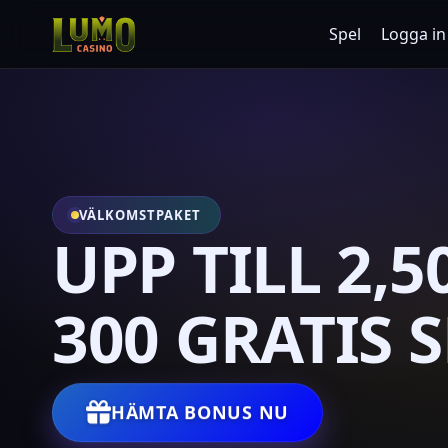
Spel
Logga in
VÄLKOMSTPAKET
UPP TILL 2,5
300 GRATIS 
HÄMTA BONUS NU