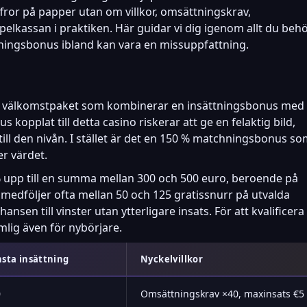
ffror på papper utan om villkor, omsättningskrav,
lkassan i praktiken. Här guidar vi dig igenom allt du beh
tningsbonus ibland kan vara en missuppfattning.
st välkomstpaket som kombinerar en insättningsbonus med
 kopplat till detta casino riskerar att ge en felaktig bild,
till den nivån. I stället är det en 150 % matchningsbonus s
r värdet.
% upp till en summa mellan 300 och 500 euro, beroende på
medföljer ofta mellan 50 och 125 gratissnurr på utvalda
nsen till vinster utan ytterligare insats. För att kvalificera
imlig även för nybörjare.
sta insättning
Nyckelvillkor
0
Omsättningskrav ×40, maxinsats €5