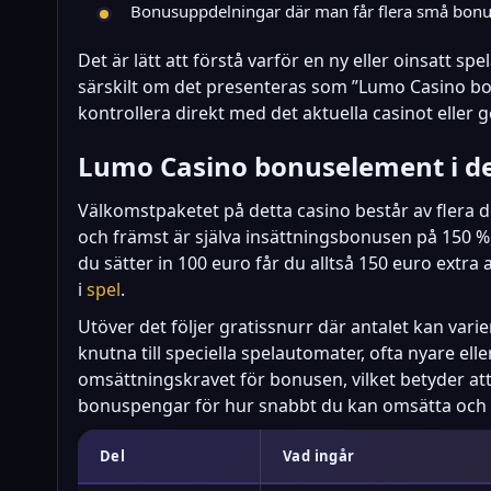
Bonusuppdelningar där man får flera små bonu
Det är lätt att förstå varför en ny eller oinsatt sp
särskilt om det presenteras som ”Lumo Casino bonus
kontrollera direkt med det aktuella casinot eller g
Lumo Casino bonuselement i de
Välkomstpaketet på detta casino består av flera d
och främst är själva insättningsbonusen på 150 
du sätter in 100 euro får du alltså 150 euro extra at
i
spel
.
Utöver det följer gratissnurr där antalet kan var
knutna till speciella spelautomater, ofta nyare elle
omsättningskravet för bonusen, vilket betyder att
bonuspengar för hur snabbt du kan omsätta och ta
Del
Vad ingår