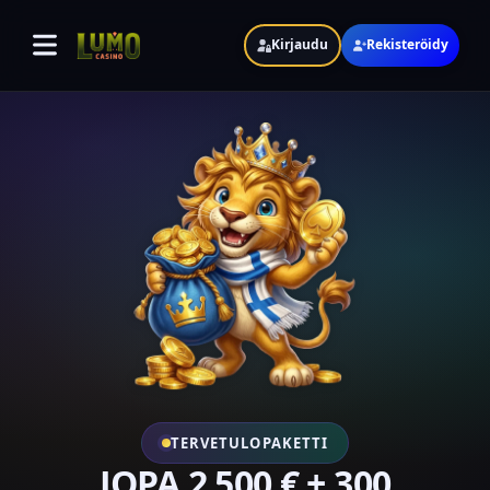
Kirjaudu
Rekisteröidy
Valikko
Pelit
Kirjaudu
Rekisteröinti
Sovellus
Kotiutus
Bonukset
TERVETULOPAKETTI
JOPA 2 500 € + 300