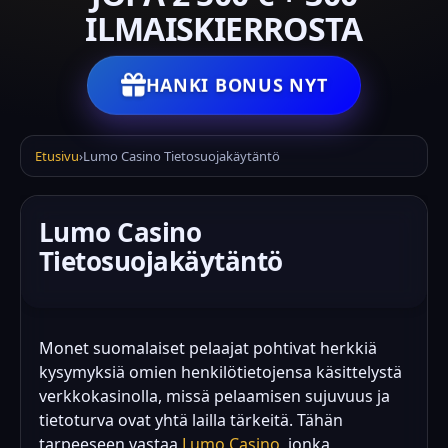
ILMAISKIERROSTA
HANKI BONUS NYT
Etusivu
›
Lumo Casino Tietosuojakäytäntö
Lumo Casino
Tietosuojakäytäntö
Monet suomalaiset pelaajat pohtivat herkkiä
kysymyksiä omien henkilötietojensa käsittelystä
verkkokasinolla, missä pelaamisen sujuvuus ja
tietoturva ovat yhtä lailla tärkeitä. Tähän
tarpeeseen vastaa
Lumo Casino
, jonka