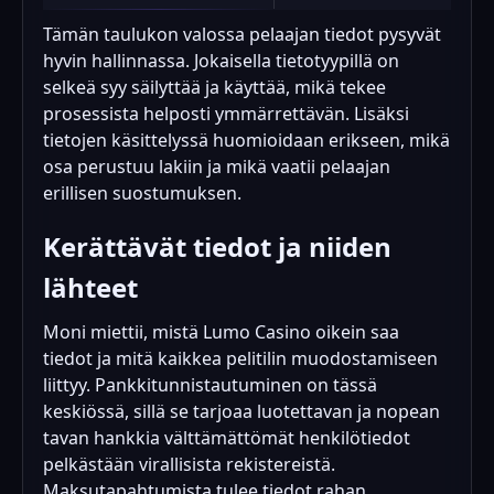
Tämän taulukon valossa pelaajan tiedot pysyvät
hyvin hallinnassa. Jokaisella tietotyypillä on
selkeä syy säilyttää ja käyttää, mikä tekee
prosessista helposti ymmärrettävän. Lisäksi
tietojen käsittelyssä huomioidaan erikseen, mikä
osa perustuu lakiin ja mikä vaatii pelaajan
erillisen suostumuksen.
Kerättävät tiedot ja niiden
lähteet
Moni miettii, mistä Lumo Casino oikein saa
tiedot ja mitä kaikkea pelitilin muodostamiseen
liittyy. Pankkitunnistautuminen on tässä
keskiössä, sillä se tarjoaa luotettavan ja nopean
tavan hankkia välttämättömät henkilötiedot
pelkästään virallisista rekistereistä.
Maksutapahtumista tulee tiedot rahan