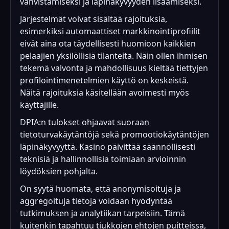
vahvistamiseksi ja läpinäkyvyyden lisäämiseksi.
Järjestelmät voivat sisältää rajoituksia,
esimerkiksi automaattiset markkinointiprofiilit
eivät aina ota täydellisesti huomioon kaikkien
pelaajien yksilöllisiä tilanteita. Näin ollen ihmisen
tekemä valvonta ja mahdollisuus kieltää tiettyjen
profilointimenetelmien käyttö on keskeistä.
Näitä rajoituksia käsitellään avoimesti myös
käyttäjille.
DPIA:n tulokset ohjaavat suoraan
tietoturvakäytäntöjä sekä promootiokäytäntöjen
läpinäkyvyyttä. Kasino päivittää säännöllisesti
teknisiä ja hallinnollisia toimiaan arvioinnin
löydöksien pohjalta.
On syytä huomata, että anonymisoituja ja
aggregoituja tietoja voidaan hyödyntää
tutkimuksen ja analytiikan tarpeisiin. Tämä
kuitenkin tapahtuu tiukkojen ehtojen puitteissa,