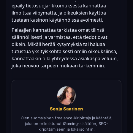
epäily tietosuojarikkomuksesta kannattaa
ilmoittaa viipymättä, ja oikeuksien käyttöä
tuetaan kasinon käytännöissä avoimesti.
Pelaajien kannattaa tarkistaa omat tilinsä
säännöllisesti ja varmistaa, että tiedot ovat
oikein. Mikäli herää kysymyksiä tai haluaa
tutustua yksityiskohtaisesti omiin oikeuksiinsa,
kannattaakin olla yhteydessä asiakaspalveluun,
joka neuvoo tarpeen mukaan tarkemmin.
Senja Saarinen
Olen suomalainen freelance-kirjoittaja ja kääntäjä,
joka on erikoistunut iGaming-sisältöön, SEO-
kirjoittamiseen ja lokalisointiin.