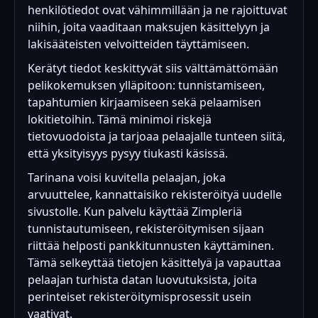
henkilötiedot ovat vähimmillään ja ne rajoittuvat
niihin, joita vaaditaan maksujen käsittelyyn ja
lakisääteisten velvoitteiden täyttämiseen.
Kerätyt tiedot keskittyvät siis välttämättömään
pelikokemuksen ylläpitoon: tunnistamiseen,
tapahtumien kirjaamiseen sekä pelaamisen
lokitietoihin. Tämä minimoi riskejä
tietovuodoista ja tarjoaa pelaajalle tunteen siitä,
että yksityisyys pysyy tiukasti käsissä.
Tarinana voisi kuvitella pelaajan, joka
arvuuttelee, kannattaisiko rekisteröityä uudelle
sivustolle. Kun palvelu käyttää Zimpleriä
tunnistautumiseen, rekisteröitymisen sijaan
riittää helposti pankkitunnusten käyttäminen.
Tämä selkeyttää tietojen käsittelyä ja vapauttaa
pelaajan turhista datan luovutuksista, joita
perinteiset rekisteröitymisprosessit usein
vaativat.