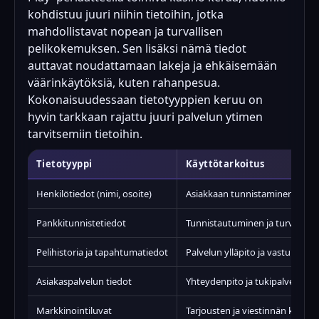
kohdistuu juuri niihin tietoihin, jotka
mahdollistavat nopean ja turvallisen
pelikokemuksen. Sen lisäksi nämä tiedot
auttavat noudattamaan lakeja ja ehkäisemään
väärinkäytöksiä, kuten rahanpesua.
Kokonaisuudessaan tietotyyppien keruu on
hyvin tarkkaan rajattu juuri palvelun ytimen
tarvitsemiin tietoihin.
Tietotyyppi
Käyttötarkoitus
Henkilötiedot (nimi, osoite)
Asiakkaan tunnistaminen ja s
Pankkitunnistetiedot
Tunnistautuminen ja turvallin
Pelihistoria ja tapahtumatiedot
Palvelun ylläpito ja vastuullin
Asiakaspalvelun tiedot
Yhteydenpito ja tukipalveluide
Markkinointiluvat
Tarjousten ja viestinnän kohd