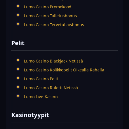
Lumo Casino Promokoodi
Lumo Casino Talletusbonus
Lumo Casino Tervetuliaisbonus
Pelit
Lumo Casino Blackjack Netissä
Lumo Casino Kolikkopelit Oikealla Rahalla
Lumo Casino Pelit
Lumo Casino Ruletti Netissä
Lumo Live-Kasino
Kasinotyypit