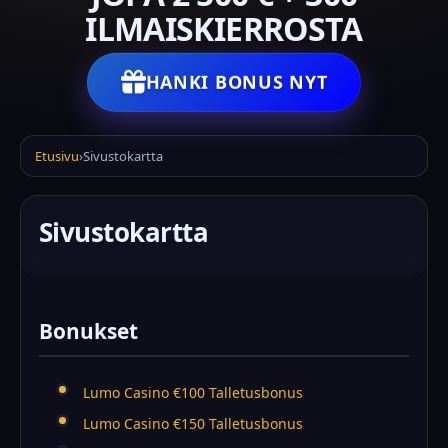
ILMAISKIERROSTA
HANKI BONUS NYT
Etusivu
›
Sivustokartta
Sivustokartta
Bonukset
Lumo Casino €100 Talletusbonus
Lumo Casino €150 Talletusbonus