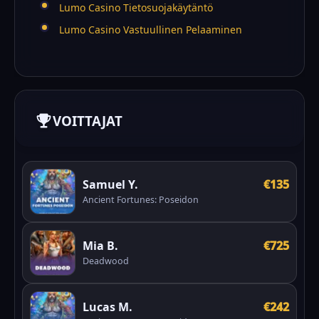
Lumo Casino Tietosuojakäytäntö
Lumo Casino Vastuullinen Pelaaminen
VOITTAJAT
Samuel Y.
€135
Ancient Fortunes: Poseidon
Mia B.
€725
Deadwood
Lucas M.
€242