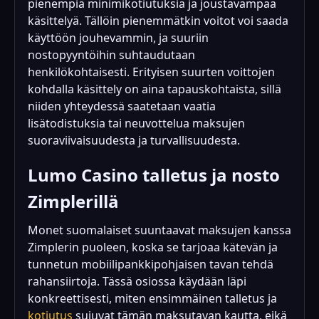
pienempiä minimikotiutuksia ja joustavampaa
käsittelyä. Tällöin pienemmätkin voitot voi saada
käyttöön jouhevammin, ja suuriin
nostopyyntöihin suhtaudutaan
henkilökohtaisesti. Erityisen suurten voittojen
kohdalla käsittely on aina tapauskohtaista, sillä
niiden yhteydessä saatetaan vaatia
lisätodistuksia tai neuvottelua maksujen
suoraviivaisuudesta ja turvallisuudesta.
Lumo Casino talletus ja nosto
Zimplerillä
Monet suomalaiset suuntaavat maksujen kanssa
Zimplerin puoleen, koska se tarjoaa kätevän ja
tunnetun mobiilipankkipohjaisen tavan tehdä
rahansiirtoja. Tässä osiossa käydään läpi
konkreettisesti, miten ensimmäinen talletus ja
kotiutus
sujuvat tämän maksutavan kautta, eikä