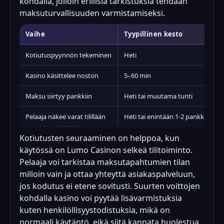
kohdalla, jolloin erillisiä tarkistuksia tehdään
maksuturvallisuuden varmistamiseksi.
Vaihe
Tyypillinen kesto
Kotiutuspyynnön tekeminen
Heti
Kasino käsittelee noston
5–60 min
Maksu siirtyy pankkiin
Heti tai muutama tunti
Pelaaja näkee varat tilillään
Heti tai enintään 1-2 pankkipäivä
Kotiutusten seuraaminen on helppoa, kun
käytössä on Lumo Casinon selkeä tilitoiminto.
Pelaaja voi tarkistaa maksutapahtumien tilan
milloin vain ja ottaa yhteyttä asiakaspalveluun,
jos kodutus ei etene sovitusti. Suurten voittojen
kohdalla kasino voi pyytää lisävarmistuksia
kuten henkilöllisyystodistuksia, mikä on
normaali käytäntö, eikä siitä kannata huolestua.