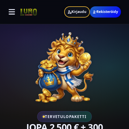
Kirjaudu
Rekisteröidy
Valikko
Pelit
Kirjaudu
Rekisteröinti
Sovellus
Kotiutus
Bonukset
TERVETULOPAKETTI
JOPA 2 500 € + 300