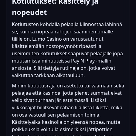
Kotiutukset: käsittely ja
nopeudet
Kotiutusten kohdalla pelaajia kiinnostaa lähinnä
se, kuinka nopeaa rahojen saaminen omalle
tilille on. Lumo Casino on varustautunut
käsittelemään nostopyynnöt ripeästi ja
useimmiten kotiutukset saapuvat pelaajalle jopa
muutamissa minuuteissa Pay N Play -mallin
ansiosta. Silti tiettyjä rutiineja on, jotka voivat
vaikuttaa tarkkaan aikatauluun.
Minimikotiutusraja on asetettu turvaamaan sekä
pelaajaa että kasinoa, jotta pienet summat eivät
velloisivat turhaan järjestelmässä. Lisäksi
viikkorajat hillitsevät rahan liiallista liikettä, mikä
on osa vastuullisen pelaamisen toimia.
Käsittelyaika kasinolla on yleensä nopea, mutta
poikkeuksia voi tulla esimerkiksi jättipottien