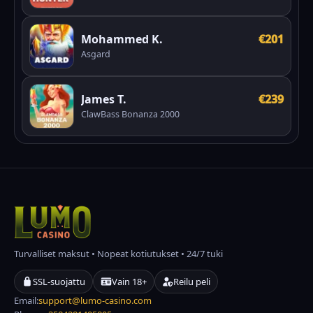
Mohammed K.
€201
Asgard
James T.
€239
ClawBass Bonanza 2000
Turvalliset maksut • Nopeat kotiutukset • 24/7 tuki
Suomi
SSL-suojattu
Vain 18+
Reilu peli
Svenska
Email:
support@lumo-casino.com