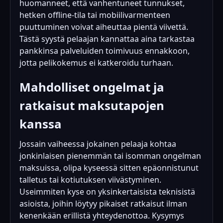
huomanneet, että vanhentuneet tunnukset,
hetken offline-tila tai mobiilivarmenteen
puuttuminen voivat aiheuttaa pientä viivettä.
Tästä syystä pelaajan kannattaa aina tarkastaa
pankkinsa palveluiden toimivuus ennakkoon,
jotta pelikokemus ei katkeroidu turhaan.
Mahdolliset ongelmat ja
ratkaisut maksutapojen
kanssa
Jossain vaiheessa jokainen pelaaja kohtaa
jonkinlaisen pienemmän tai isomman ongelman
maksuissa, olipa kyseessä sitten epäonnistunut
talletus tai kotiutuksen viivästyminen.
Useimmiten kyse on yksinkertaisista teknisistä
asioista, joihin löytyy pikaiset ratkaisut ilman
kenenkään erillistä yhteydenottoa. Kysymys