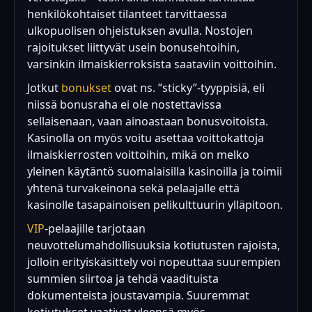
henkilökohtaiset tilanteet tarvittaessa
ulkopuolisen ohjeistuksen avulla. Nostojen
rajoitukset liittyvät usein bonusehtoihin,
varsinkin ilmaiskierroksista saataviin voittoihin.
Jotkut
bonukset
ovat ns. ”sticky”-tyyppisiä, eli
niissä bonusraha ei ole nostettavissa
sellaisenaan, vaan ainoastaan bonusvoitoista.
Kasinolla on myös voitu asettaa voittokattoja
ilmaiskierrosten voittoihin, mikä on melko
yleinen käytäntö suomalaisilla kasinoilla ja toimii
yhtenä turvakeinona sekä pelaajalle että
kasinolle tasapainoisen pelikulttuurin ylläpitoon.
VIP
-pelaajille tarjotaan
neuvottelumahdollisuuksia kotiutusten rajoista,
jolloin erityiskäsittely voi nopeuttaa suurempien
summien siirtoa ja tehdä vaadituista
dokumenteista joustavampia. Suuremmat
kotiutukset vaativat yleensä myös