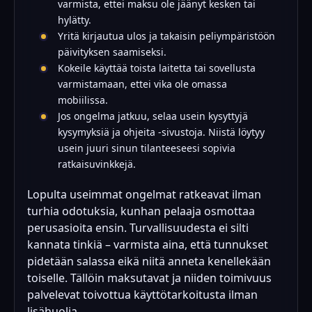
varmista, ettei maksu ole jäänyt kesken tai
hylätty.
Yritä kirjautua ulos ja takaisin peliympäristöön
päivityksen saamiseksi.
Kokeile käyttää toista laitetta tai sovellusta
varmistamaan, ettei vika ole omassa
mobiilissa.
Jos ongelma jatkuu, selaa usein kysyttyjä
kysymyksiä ja ohjeita -sivustoja. Niistä löytyy
usein juuri sinun tilanteeseesi sopivia
ratkaisuvinkkejä.
Lopulta useimmat ongelmat ratkeavat ilman
turhia odotuksia, kunhan pelaaja osmottaa
perusasioita ensin. Turvallisuudesta ei silti
kannata tinkiä – varmista aina, että tunnukset
pidetään salassa eikä niitä anneta kenellekään
toiselle. Tällöin maksutavat ja niiden toimivuus
palvelevat toivottua käyttötarkoitusta ilman
lisähuolia.