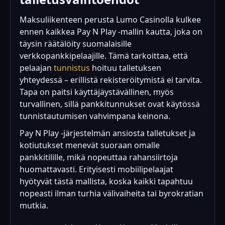
Maksuliikenteen perusta Lumo Casinolla kulkee
ennen kaikkea Pay N Play -mallin kautta, joka on
täysin räätälöity suomalaisille
verkkopankkipelaajille. Tämä tarkoittaa, että
pelaajan
tunnistus
hoituu talletuksen
yhteydessä – erillistä rekisteröitymistä ei tarvita.
Tapa on paitsi käyttäjäystävällinen, myös
turvallinen, sillä pankkitunnukset ovat käytössä
tunnistautumisen vahvimpana keinona.
Pay N Play -järjestelmän ansiosta talletukset ja
kotiutukset menevät suoraan omalle
pankkitilille, mikä nopeuttaa rahansiirtoja
huomattavasti. Erityisesti mobiilipelaajat
hyötyvät tästä mallista, koska kaikki tapahtuu
nopeasti ilman turhia välivaiheita tai byrokratian
mutkia.