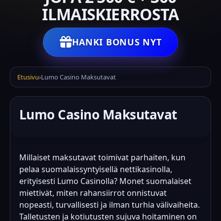
ILMAISKIERROSTA
HANKI BONUS NYT
Etusivu
›
Lumo Casino Maksutavat
Lumo Casino Maksutavat
Millaiset maksutavat toimivat parhaiten, kun
pelaa suomalaissyntyisellä nettikasinolla,
erityisesti Lumo Casinolla? Monet suomalaiset
miettivät, miten rahansiirrot onnistuvat
nopeasti, turvallisesti ja ilman turhia välivaiheita.
Talletusten ja kotiutusten sujuva hoitaminen on