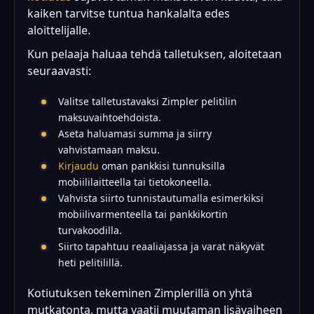
kaiken tarvitse tuntua hankalalta edes
aloittelijalle.
Kun pelaaja haluaa tehdä talletuksen, aloitetaan
seuraavasti:
Valitse talletustavaksi Zimpler pelitilin
maksuvaihtoehdoista.
Aseta haluamasi summa ja siirry
vahvistamaan maksu.
Kirjaudu
oman pankkisi tunnuksilla
mobiililaitteella tai tietokoneella.
Vahvista siirto tunnistautumalla esimerkiksi
mobiilivarmenteella tai pankkikortin
turvakoodilla.
Siirto tapahtuu reaaliajassa ja varat näkyvät
heti pelitilillä.
Kotiutuksen tekeminen Zimplerillä on yhtä
mutkatonta, mutta vaatii muutaman lisävaiheen