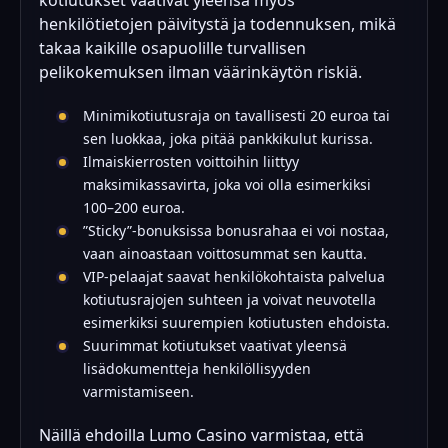
henkilötietojen päivitystä ja todennuksen, mikä
takaa kaikille osapuolille turvallisen
pelikokemuksen ilman väärinkäytön riskiä.
Minimikotiutusraja on tavallisesti 20 euroa tai
sen luokkaa, joka pitää pankkikulut kurissa.
Ilmaiskierrosten voittoihin liittyy
maksimikassavirta, joka voi olla esimerkiksi
100–200 euroa.
”Sticky”-bonuksissa bonusrahaa ei voi nostaa,
vaan ainoastaan voittosummat sen kautta.
VIP-pelaajat saavat henkilökohtaista palvelua
kotiutusrajojen suhteen ja voivat neuvotella
esimerkiksi suurempien kotiutusten ehdoista.
Suurimmat kotiutukset vaativat yleensä
lisädokumentteja henkilöllisyyden
varmistamiseen.
Näillä ehdoilla Lumo Casino varmistaa, että