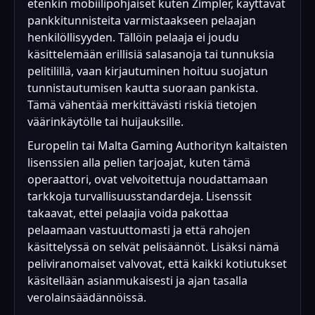
etenkin mobiilipohjaiset kuten Zimpler, käyttävät
pankkitunnisteita varmistaakseen pelaajan
henkilöllisyyden. Tällöin pelaaja ei joudu
käsittelemään erillisiä salasanoja tai tunnuksia
pelitilillä, vaan kirjautuminen hoituu suojatun
tunnistautumisen kautta suoraan pankista.
Tämä vähentää merkittävästi riskiä tietojen
väärinkäytölle tai huijauksille.
Europelin tai Malta Gaming Authorityn kaltaisten
lisenssien alla pelien tarjoajat, kuten tämä
operaattori, ovat velvoitettuja noudattamaan
tarkkoja turvallisuusstandardeja. Lisenssit
takaavat, ettei pelaajia voida pakottaa
pelaamaan vastuuttomasti ja että rahojen
käsittelyssä on selvät pelisäännöt. Lisäksi nämä
peliviranomaiset valvovat, että kaikki kotiutukset
käsitellään asianmukaisesti ja ajan tasalla
verolainsäädännöissä.